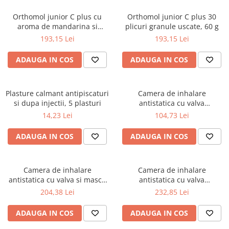
Orthomol junior C plus cu
Orthomol junior C plus 30
aroma de mandarina si
plicuri granule uscate, 60 g
portocala, 30x(3 tbl
193,15 Lei
193,15 Lei
masticabile), 108g
ADAUGA IN COS
ADAUGA IN COS
Plasture calmant antipiscaturi
Camera de inhalare
si dupa injectii, 5 plasturi
antistatica cu valva
AeroChamber Plus Flow-Vu
14,23 Lei
104,73 Lei
ADAUGA IN COS
ADAUGA IN COS
Camera de inhalare
Camera de inhalare
antistatica cu valva si masca
antistatica cu valva
mica AeroChamber Plus*
AeroChamber Plus* Flow-Vu*
204,38 Lei
232,85 Lei
Flow-Vu*
- masca pentru adulti de
dimensiune mare
ADAUGA IN COS
ADAUGA IN COS