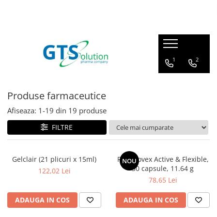
Cosmetice
Produse farmaceutice
Seturi ingrijire
Articulatii, oase, muschi
1
2
Protectie solara
Imunitate, raceala si gripa
Demachiere si curatare fata
Sistem respirator
Produse farmaceutice
Serum pentru fata
Sanatatea familiei
Afiseaza:
1-
19
din
19
produse
Creme de ochi
Calitatea vietii
Creme de fata
FILTRE
Ingrijire corp - fermitate
Masti pentru fata
Gelclair (21 plicuri x 15ml)
Regenovex Active & Flexible,
NOU
30 capsule, 11.64 g
122,02 Lei
Cosmetice barbati
78,65 Lei
ADAUGA IN COS
ADAUGA IN COS