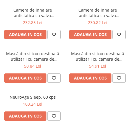
Camera de inhalare
Camera de inhalare
antistatica cu valva
antistatica cu valva
AeroChamber Plus* Flow-Vu*
AeroChamber Plus* Flow-Vu*
232,85 Lei
230,82 Lei
- masca pentru adulti de
- masca de dimensiune medie
dimensiune mica
ADAUGA IN COS
ADAUGA IN COS
Mască din silicon destinată
Mască din silicon destinată
utilizării cu camera de
utilizării cu camera de
inhalare cu valvă
inhalare cu valvă
50,84 Lei
54,91 Lei
Respichamber. Mască de
Respichamber. Mască de
dimensiuni medii: 1 -5 ani
dimensiuni mari: + 5 ani
ADAUGA IN COS
ADAUGA IN COS
NeuroAge Sleep, 60 cps
103,24 Lei
ADAUGA IN COS