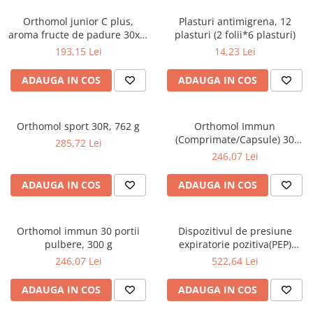
Orthomol junior C plus,
Plasturi antimigrena, 12
aroma fructe de padure 30x(3
plasturi (2 folii*6 plasturi)
tbl masticabile), 108 g
193,15 Lei
14,23 Lei
ADAUGA IN COS
ADAUGA IN COS
Orthomol sport 30R, 762 g
Orthomol Immun
(Comprimate/Capsule) 30
285,72 Lei
portii, 117 g
246,07 Lei
ADAUGA IN COS
ADAUGA IN COS
Orthomol immun 30 portii
Dispozitivul de presiune
pulbere, 300 g
expiratorie pozitiva(PEP)
oscilanta Aerobika
246,07 Lei
522,64 Lei
ADAUGA IN COS
ADAUGA IN COS