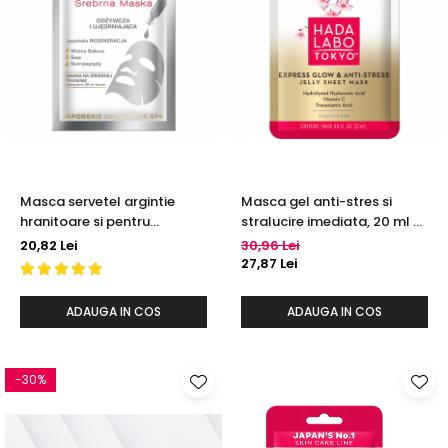
Masca servetel argintie
Masca gel anti-stres si
hranitoare si pentru
stralucire imediata, 20 ml -
fermitate, 20 ml - YOSKINE
HADA LABO TOKYO PREMIUM
20,82 Lei
30,96 Lei
GEISHA
27,87 Lei
ADAUGA IN COS
ADAUGA IN COS
-30%