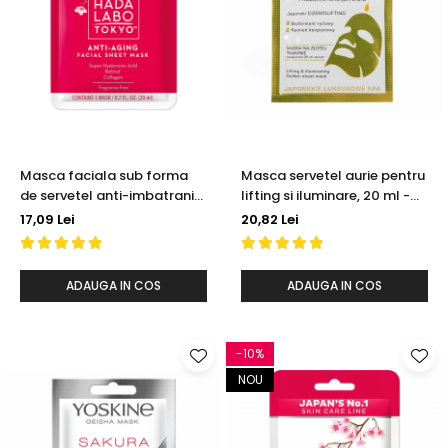
Masca faciala sub forma
Masca servetel aurie pentru
de servetel anti-imbatranire
lifting si iluminare, 20 ml -
cu super hyaluronic acid
YOSKINE GEISHA
17,09 Lei
20,82 Lei
retinol & colagen, 20 ml -
Hada Labo Tokyo
ADAUGA IN COS
ADAUGA IN COS
-10%
NOU