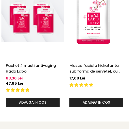
Pachet 4 masti anti-aging
Masca faciala hidratanta
Hada Labo
sub forma de servetel, cu
super hyaluronic acid, 20 ml
68,36 Lei
17,09 Lei
- Hada Labo Tokyo
47,85 Lei
ADAUGA IN COS
ADAUGA IN COS