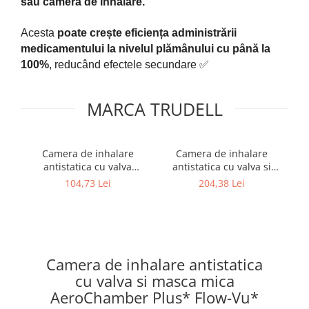
sau camera de inhalare.
Acesta
poate crește eficiența administrării
medicamentului la nivelul plămânului cu până la
100%
, reducând efectele secundare ✅
MARCA TRUDELL
Camera de inhalare
Camera de inhalare
Di
antistatica cu valva
antistatica cu valva si
ex
AeroChamber Plus Flow-
masca mica
104,73 Lei
204,38 Lei
Vu
AeroChamber Plus* Flow-
Vu*
Camera de inhalare antistatica
cu valva si masca mica
AeroChamber Plus* Flow-Vu*