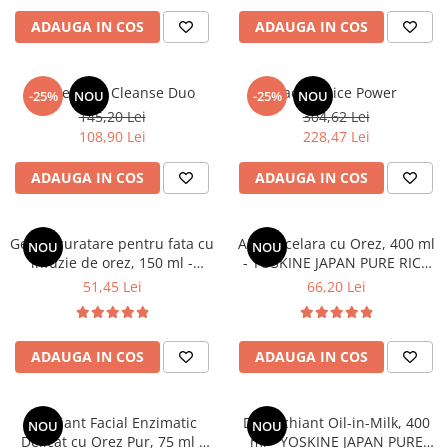
ADAUGA IN COS
ADAUGA IN COS
Pachet Rice Cleanse Duo
Pachet Rice Power
-25%
NOU
-25%
NOU
145,20 Lei
304,62 Lei
108,90 Lei
228,47 Lei
ADAUGA IN COS
ADAUGA IN COS
Gel de curatare pentru fata cu
Apa Micelara cu Orez, 400 ml
NOU
NOU
infuzie de orez, 150 ml -
- YOSKINE JAPAN PURE RICE
YOSKINE JAPAN PURE RICE
INFUSION
51,45 Lei
66,20 Lei
INFUSION
ADAUGA IN COS
ADAUGA IN COS
Exfoliant Facial Enzimatic
Demachiant Oil-in-Milk, 400
NOU
NOU
Delicat cu Orez Pur, 75 ml -
ml - YOSKINE JAPAN PURE