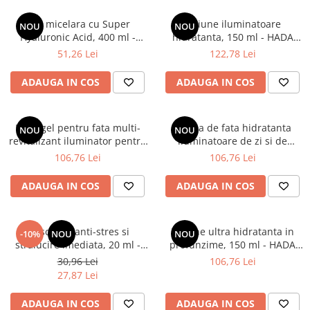
Apa micelara cu Super
Lotiune iluminatoare
NOU
NOU
Hyaluronic Acid, 400 ml -
hidratanta, 150 ml - HADA
HADA LABO TOKYO
LABO TOKYO GLOW
51,26 Lei
122,78 Lei
ADAUGA IN COS
ADAUGA IN COS
Hidrogel pentru fata multi-
Crema de fata hidratanta
NOU
NOU
revitalizant iluminator pentru
iluminatoare de zi si de
zi si noapte,50 ml - HADA
noapte, 50 ml - HADA LABO
106,76 Lei
106,76 Lei
LABO TOKYO GLOW
TOKYO GLOW
ADAUGA IN COS
ADAUGA IN COS
Masca gel anti-stres si
Lotiune ultra hidratanta in
-10%
NOU
NOU
stralucire imediata, 20 ml -
profunzime, 150 ml - HADA
HADA LABO TOKYO PREMIUM
LABO TOKYO PREMIUM
30,96 Lei
106,76 Lei
27,87 Lei
ADAUGA IN COS
ADAUGA IN COS