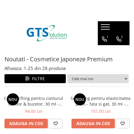
Cosmetice
Produse farmaceutice
Seturi ingrijire
Articulatii, oase, muschi
1
2
Protectie solara
Imunitate, raceala si gripa
Demachiere si curatare fata
Sistem respirator
Noutati - Cosmetice Japoneze Premium
Serum pentru fata
Sanatatea familiei
Afiseaza:
1-
25
din
28
produse
Creme de ochi
Calitatea vietii
Creme de fata
FILTRE
Ingrijire corp - fermitate
Masti pentru fata
Crema lifting pentru conturul
Ser lifting pentru elasticitatea
NOU
NOU
ochilor & buzelor, 30 ml -
pielii - fata si gat, 30 ml -
Cosmetice barbati
Yoskine Zen Lift Collagen Pro
Yoskine Zen Lift Collagen Pro
94,00 Lei
101,00 Lei
20
20
ADAUGA IN COS
ADAUGA IN COS