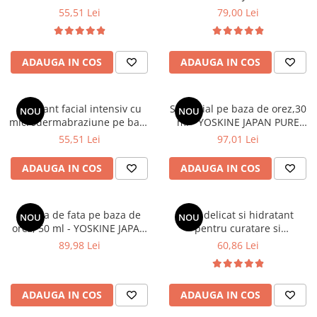
YOSKINE JAPAN PURE RICE
RICE INFUSION
55,51 Lei
79,00 Lei
INFUSION
ADAUGA IN COS
ADAUGA IN COS
Exfoliant facial intensiv cu
Ser facial pe baza de orez,30
NOU
NOU
microdermabraziune pe baza
ml - YOSKINE JAPAN PURE
de orez,75 ml - YOSKINE
RICE INFUSION
55,51 Lei
97,01 Lei
JAPAN PURE RICE INFUSION
ADAUGA IN COS
ADAUGA IN COS
Crema de fata pe baza de
Ulei delicat si hidratant
NOU
NOU
orez, 50 ml - YOSKINE JAPAN
pentru curatare si
PURE RICE INFUSION
demachiere, 195 ml - HADA
89,98 Lei
60,86 Lei
LABO TOKYO
ADAUGA IN COS
ADAUGA IN COS