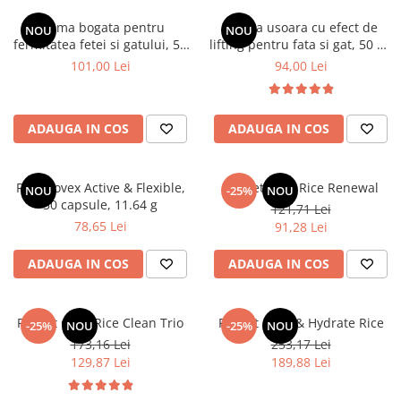
Crema bogata pentru
Crema usoara cu efect de
NOU
NOU
fermitatea fetei si gatului, 50
lifting pentru fata si gat, 50 ml
ml - Yoskine Zen Lift Collagen
-Yoskine Zen Lift Collagen Pro
101,00 Lei
94,00 Lei
Pro 20 - Yoskine
20
ADAUGA IN COS
ADAUGA IN COS
Regenovex Active & Flexible,
Pachet Pure Rice Renewal
NOU
-25%
NOU
30 capsule, 11.64 g
121,71 Lei
78,65 Lei
91,28 Lei
ADAUGA IN COS
ADAUGA IN COS
Pachet Glow Rice Clean Trio
Pachet Glow & Hydrate Rice
-25%
NOU
-25%
NOU
173,16 Lei
253,17 Lei
129,87 Lei
189,88 Lei