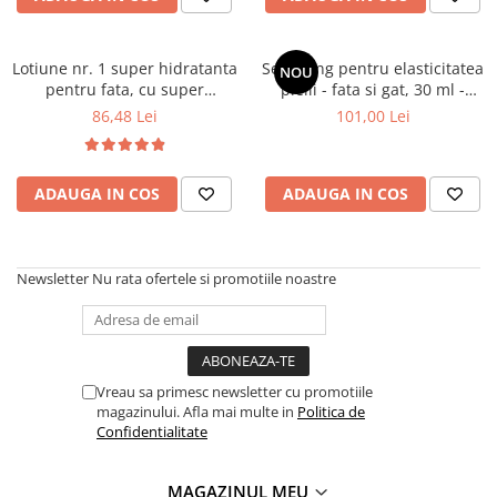
Lotiune nr. 1 super hidratanta
Ser lifting pentru elasticitatea
NOU
pentru fata, cu super
pielii - fata si gat, 30 ml -
hyaluronic acid, 150 ml - Hada
Yoskine Zen Lift Collagen Pro
86,48 Lei
101,00 Lei
Labo Tokyo
20
ADAUGA IN COS
ADAUGA IN COS
Newsletter
Nu rata ofertele si promotiile noastre
Vreau sa primesc newsletter cu promotiile
magazinului. Afla mai multe in
Politica de
Confidentialitate
MAGAZINUL MEU