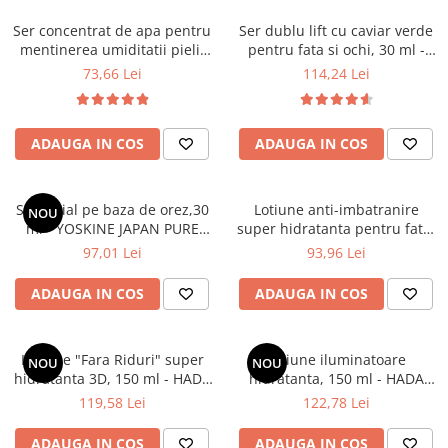
Ser concentrat de apa pentru
Ser dublu lift cu caviar verde
mentinerea umiditatii pielii
pentru fata si ochi, 30 ml -
de zi si de noapte, 30 ml-
YOSKINE OKINAWA GREEN
73,66 Lei
114,24 Lei
Hada Labo Tokyo
CAVIAR
ADAUGA IN COS
ADAUGA IN COS
Ser facial pe baza de orez,30
Lotiune anti-imbatranire
NOU
ml - YOSKINE JAPAN PURE
super hidratanta pentru fata,
RICE INFUSION
cu super hyaluronic acid
97,01 Lei
93,96 Lei
colagen & retinol, 150 ml-
Hada Labo Tokyo
ADAUGA IN COS
ADAUGA IN COS
Lotiune "Fara Riduri" super
Lotiune iluminatoare
NOU
NOU
hidratanta 3D, 150 ml - HADA
hidratanta, 150 ml - HADA
LABO TOKYO LIFT
LABO TOKYO GLOW
119,58 Lei
122,78 Lei
ADAUGA IN COS
ADAUGA IN COS