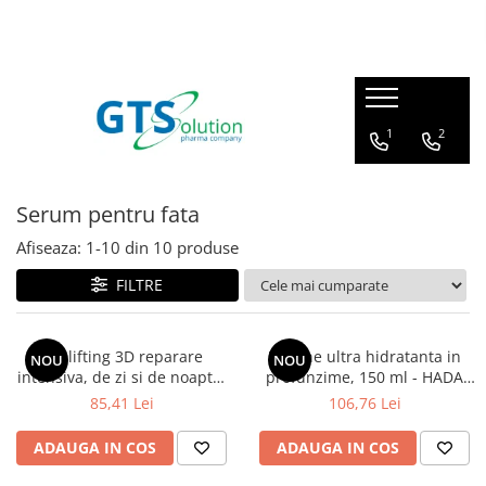
Cosmetice
Produse farmaceutice
Seturi ingrijire
Articulatii, oase, muschi
1
2
Protectie solara
Imunitate, raceala si gripa
Demachiere si curatare fata
Sistem respirator
Serum pentru fata
Serum pentru fata
Sanatatea familiei
Afiseaza:
1-
10
din
10
produse
Creme de ochi
Calitatea vietii
Creme de fata
FILTRE
Ingrijire corp - fermitate
Masti pentru fata
Ser lifting 3D reparare
Lotiune ultra hidratanta in
NOU
NOU
intensiva, de zi si de noapte,
profunzime, 150 ml - HADA
Cosmetice barbati
30 ml - HADA LABO TOKYO
LABO TOKYO PREMIUM
85,41 Lei
106,76 Lei
LIFT
ADAUGA IN COS
ADAUGA IN COS