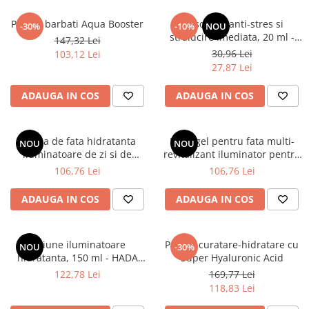
Pachet barbati Aqua Booster
Masca gel anti-stres si
-30%
-10%
NOU
stralucire imediata, 20 ml -
147,32 Lei
HADA LABO TOKYO PREMIUM
30,96 Lei
103,12 Lei
27,87 Lei
ADAUGA IN COS
ADAUGA IN COS
Crema de fata hidratanta
Hidrogel pentru fata multi-
NOU
NOU
iluminatoare de zi si de
revitalizant iluminator pentru
noapte, 50 ml - HADA LABO
zi si noapte,50 ml - HADA
106,76 Lei
106,76 Lei
TOKYO GLOW
LABO TOKYO GLOW
ADAUGA IN COS
ADAUGA IN COS
Lotiune iluminatoare
Pachet curatare-hidratare cu
NOU
-30%
hidratanta, 150 ml - HADA
Super Hyaluronic Acid
LABO TOKYO GLOW
122,78 Lei
169,77 Lei
118,83 Lei