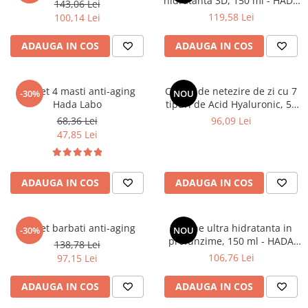
hidratanta 3D, 150 ml - HADA
143,06 Lei
LABO TOKYO LIFT
119,58 Lei
100,14 Lei
ADAUGA IN COS
ADAUGA IN COS
Pachet 4 masti anti-aging
Crema de netezire de zi cu 7
-30%
NOU
Hada Labo
tipuri de Acid Hyaluronic, 50
ml - HADA LABO TOKYO
68,36 Lei
96,09 Lei
PREMIUM
47,85 Lei
ADAUGA IN COS
ADAUGA IN COS
Pachet barbati anti-aging
Lotiune ultra hidratanta in
-30%
NOU
profunzime, 150 ml - HADA
138,78 Lei
LABO TOKYO PREMIUM
106,76 Lei
97,15 Lei
ADAUGA IN COS
ADAUGA IN COS