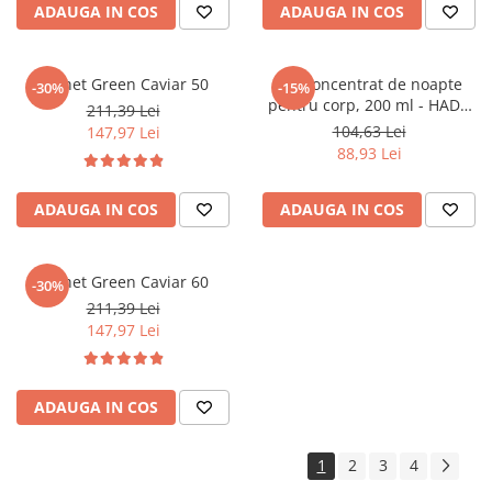
ADAUGA IN COS
ADAUGA IN COS
Pachet Green Caviar 50
Ser concentrat de noapte
-30%
-15%
pentru corp, 200 ml - HADA
211,39 Lei
LABO TOKYO
104,63 Lei
147,97 Lei
88,93 Lei
ADAUGA IN COS
ADAUGA IN COS
Pachet Green Caviar 60
-30%
211,39 Lei
147,97 Lei
ADAUGA IN COS
1
2
3
4