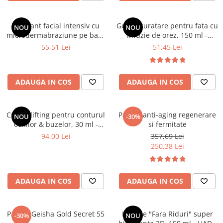
Exfoliant facial intensiv cu
Gel de curatare pentru fata cu
NOU
NOU
microdermabraziune pe baza
infuzie de orez, 150 ml -
de orez,75 ml - YOSKINE
YOSKINE JAPAN PURE RICE
55,51 Lei
51,45 Lei
JAPAN PURE RICE INFUSION
INFUSION
ADAUGA IN COS
ADAUGA IN COS
Crema lifting pentru conturul
Pachet anti-aging regenerare
NOU
-30%
ochilor & buzelor, 30 ml -
si fermitate
Yoskine Zen Lift Collagen Pro
94,00 Lei
357,69 Lei
20
250,38 Lei
ADAUGA IN COS
ADAUGA IN COS
Pachet Geisha Gold Secret 55
Lotiune "Fara Riduri" super
-30%
NOU