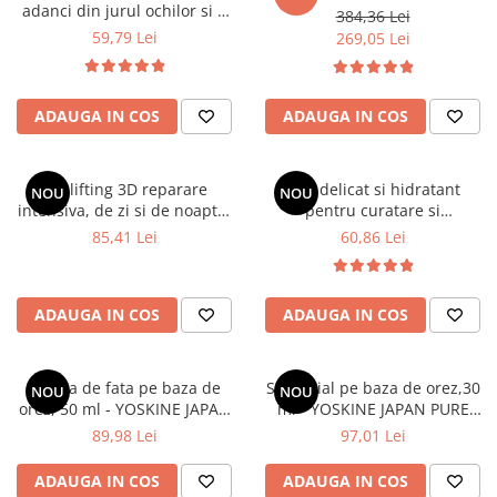
adanci din jurul ochilor si a
384,36 Lei
gurii, de zi si de noapte , 15
59,79 Lei
269,05 Lei
ml- Hada Labo Tokyo
ADAUGA IN COS
ADAUGA IN COS
Ser lifting 3D reparare
Ulei delicat si hidratant
NOU
NOU
intensiva, de zi si de noapte,
pentru curatare si
30 ml - HADA LABO TOKYO
demachiere, 195 ml - HADA
85,41 Lei
60,86 Lei
LIFT
LABO TOKYO
ADAUGA IN COS
ADAUGA IN COS
Crema de fata pe baza de
Ser facial pe baza de orez,30
NOU
NOU
orez, 50 ml - YOSKINE JAPAN
ml - YOSKINE JAPAN PURE
PURE RICE INFUSION
RICE INFUSION
89,98 Lei
97,01 Lei
ADAUGA IN COS
ADAUGA IN COS