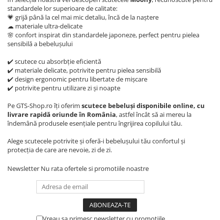
standardele lor superioare de calitate:
💗 grijă până la cel mai mic detaliu, încă de la naștere
☁ materiale ultra-delicate
🌸 confort inspirat din standardele japoneze, perfect pentru pielea
sensibilă a bebelușului
✔️ scutece cu absorbție eficientă
✔️ materiale delicate, potrivite pentru pielea sensibilă
✔️ design ergonomic pentru libertate de mișcare
✔️ potrivite pentru utilizare zi și noapte
Pe GTS-Shop.ro îți oferim
scutece bebeluși disponibile online, cu
livrare rapidă oriunde în România
, astfel încât să ai mereu la
îndemână produsele esențiale pentru îngrijirea copilului tău.
Alege scutecele potrivite și oferă-i bebelușului tău confortul și
protecția de care are nevoie, zi de zi.
Newsletter
Nu rata ofertele si promotiile noastre
Vreau sa primesc newsletter cu promotiile