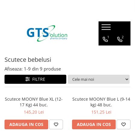
Cosmetice
Produse farmaceutice
Seturi ingrijire
Articulatii, oase, muschi
1
2
Protectie solara
Imunitate, raceala si gripa
Demachiere si curatare fata
Sistem respirator
Scutece bebelusi
Serum pentru fata
Sanatatea familiei
Afiseaza:
1-
9
din
9
produse
Creme de ochi
Calitatea vietii
Creme de fata
FILTRE
Ingrijire corp - fermitate
Masti pentru fata
Scutece MOONY Blue XL (12-
Scutece MOONY Blue L (9-14
17 Kg) 44 buc.
kg) 48 buc.
Cosmetice barbati
145,20 Lei
151,25 Lei
ADAUGA IN COS
ADAUGA IN COS