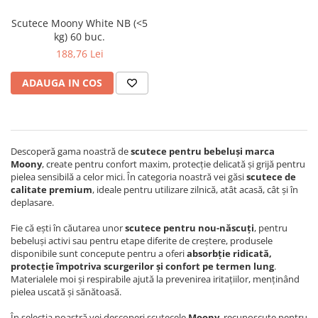
Scutece Moony White NB (<5
kg) 60 buc.
188,76 Lei
ADAUGA IN COS
Descoperă gama noastră de
scutece pentru bebeluși marca
Moony
, create pentru confort maxim, protecție delicată și grijă pentru
pielea sensibilă a celor mici. În categoria noastră vei găsi
scutece de
calitate premium
, ideale pentru utilizare zilnică, atât acasă, cât și în
deplasare.
Fie că ești în căutarea unor
scutece pentru nou-născuți
, pentru
bebeluși activi sau pentru etape diferite de creștere, produsele
disponibile sunt concepute pentru a oferi
absorbție ridicată,
protecție împotriva scurgerilor și confort pe termen lung
.
Materialele moi și respirabile ajută la prevenirea iritațiilor, menținând
pielea uscată și sănătoasă.
În selecția noastră vei descoperi scutecele
Moony
, recunoscute pentru