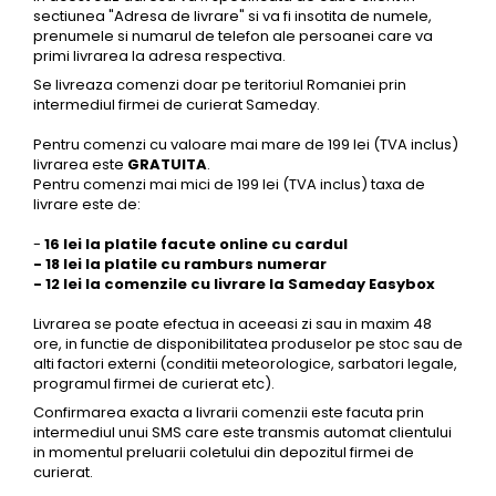
sectiunea "Adresa de livrare" si va fi insotita de numele,
prenumele si numarul de telefon ale persoanei care va
primi livrarea la adresa respectiva.
Se livreaza comenzi doar pe teritoriul Romaniei prin
intermediul firmei de curierat Sameday.
Pentru comenzi cu valoare mai mare de 199 lei (TVA inclus)
livrarea este
GRATUITA
.
Pentru comenzi mai mici de 199 lei (TVA inclus) taxa de
livrare este de:
-
16 lei la platile facute online cu cardul
- 18 lei la platile cu ramburs numerar
- 12 lei la comenzile cu livrare la Sameday Easybox
Livrarea se poate efectua in aceeasi zi sau in maxim 48
ore, in functie de disponibilitatea produselor pe stoc sau de
alti factori externi (conditii meteorologice, sarbatori legale,
programul firmei de curierat etc).
Confirmarea exacta a livrarii comenzii este facuta prin
intermediul unui SMS care este transmis automat clientului
in momentul preluarii coletului din depozitul firmei de
curierat.