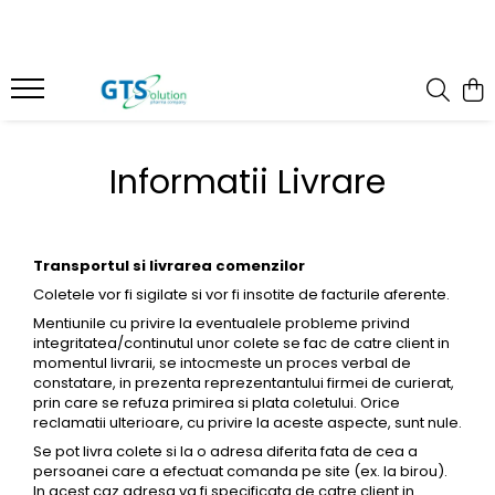
Cosmetice
Produse farmaceutice
Seturi ingrijire
Articulatii, oase, muschi
Protectie solara
Imunitate, raceala si gripa
Informatii Livrare
Demachiere si curatare fata
Sistem respirator
Serum pentru fata
Sanatatea familiei
Creme de ochi
Calitatea vietii
Transportul si livrarea comenzilor
Creme de fata
Coletele vor fi sigilate si vor fi insotite de facturile aferente.
Mentiunile cu privire la eventualele probleme privind
Ingrijire corp - fermitate
integritatea/continutul unor colete se fac de catre client in
Masti pentru fata
momentul livrarii, se intocmeste un proces verbal de
constatare, in prezenta reprezentantului firmei de curierat,
Cosmetice barbati
prin care se refuza primirea si plata coletului. Orice
reclamatii ulterioare, cu privire la aceste aspecte, sunt nule.
Se pot livra colete si la o adresa diferita fata de cea a
persoanei care a efectuat comanda pe site (ex. la birou).
In acest caz adresa va fi specificata de catre client in