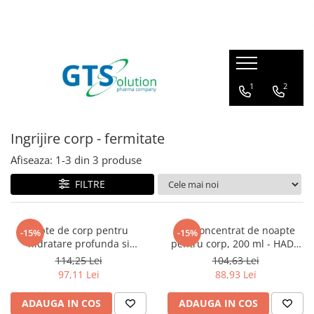
Cosmetice
Produse farmaceutice
Seturi ingrijire
Articulatii, oase, muschi
1
2
Protectie solara
Imunitate, raceala si gripa
Demachiere si curatare fata
Sistem respirator
Ingrijire corp - fermitate
Serum pentru fata
Sanatatea familiei
Afiseaza:
1-
3
din
3
produse
Creme de ochi
Calitatea vietii
Creme de fata
FILTRE
Ingrijire corp - fermitate
Masti pentru fata
Lapte de corp pentru
Ser concentrat de noapte
-15%
-15%
hidratare profunda si
pentru corp, 200 ml - HADA
Cosmetice barbati
netezire, 200 ml HADA LABO
LABO TOKYO
114,25 Lei
104,63 Lei
TOKYO
97,11 Lei
88,93 Lei
ADAUGA IN COS
ADAUGA IN COS