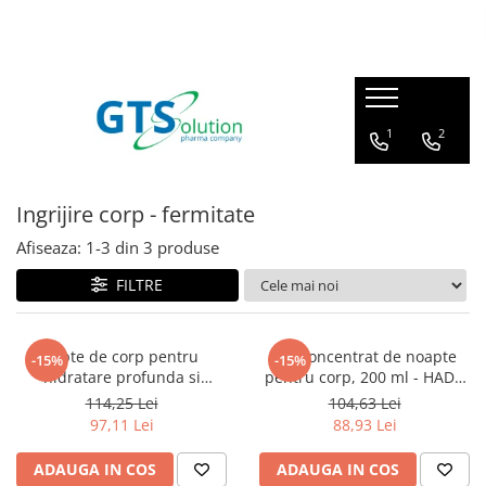
Cosmetice
Produse farmaceutice
Seturi ingrijire
Articulatii, oase, muschi
1
2
Protectie solara
Imunitate, raceala si gripa
Demachiere si curatare fata
Sistem respirator
Ingrijire corp - fermitate
Serum pentru fata
Sanatatea familiei
Afiseaza:
1-
3
din
3
produse
Creme de ochi
Calitatea vietii
Creme de fata
FILTRE
Ingrijire corp - fermitate
Masti pentru fata
Lapte de corp pentru
Ser concentrat de noapte
-15%
-15%
hidratare profunda si
pentru corp, 200 ml - HADA
Cosmetice barbati
netezire, 200 ml HADA LABO
LABO TOKYO
114,25 Lei
104,63 Lei
TOKYO
97,11 Lei
88,93 Lei
ADAUGA IN COS
ADAUGA IN COS