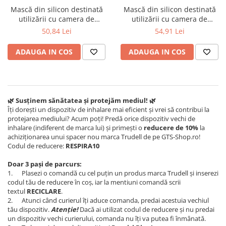
Mască din silicon destinată
Mască din silicon destinată
utilizării cu camera de
utilizării cu camera de
inhalare cu valvă
inhalare cu valvă
50,84 Lei
54,91 Lei
Respichamber. Mască de
Respichamber. Mască de
dimensiuni medii: 1 -5 ani
dimensiuni mari: + 5 ani
ADAUGA IN COS
ADAUGA IN COS
🌿 Susținem sănătatea și protejăm mediul! 🌿
Îți dorești un dispozitiv de inhalare mai eficient și vrei să contribui la
protejarea mediului? Acum poți! Predă orice dispozitiv vechi de
inhalare (indiferent de marca lui) și primești o
reducere de 10%
la
achiziționarea unui spacer nou marca Trudell de pe GTS-Shop.ro!
Codul de reducere:
RESPIRA10
Doar 3 pași de parcurs:
1. Plasezi o comandă cu cel puțin un produs marca Trudell și inserezi
codul tău de reducere în coș, iar la mentiuni comandă scrii
textul
RECICLARE
.
2. Atunci când curierul îți aduce comanda, predai acestuia vechiul
tău dispozitiv.
Atenție!
Dacă ai utilizat codul de reducere și nu predai
un dispozitiv vechi curierului, comanda nu îți va putea fi înmânată.