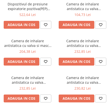
Dispozitivul de presiune
Camera de inhalare
expiratorie pozitiva(PEP)
antistatica cu valva
oscilanta Aerobika
AeroChamber Plus Flow-Vu
522,64 Lei
104,73 Lei
ADAUGA IN COS
ADAUGA IN COS
Camera de inhalare
Camera de inhalare
antistatica cu valva si masca
antistatica cu valva
mica AeroChamber Plus*
AeroChamber Plus* Flow-Vu*
204,38 Lei
232,85 Lei
Flow-Vu*
- masca pentru adulti de
dimensiune mare
ADAUGA IN COS
ADAUGA IN COS
Camera de inhalare
Camera de inhalare
antistatica cu valva
antistatica cu valva
AeroChamber Plus* Flow-Vu*
AeroChamber Plus* Flow-Vu*
232,85 Lei
230,82 Lei
- masca pentru adulti de
- masca de dimensiune medie
dimensiune mica
ADAUGA IN COS
ADAUGA IN COS