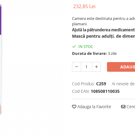
232,85 Lei
Camera este destinata pentru a adm
plamani.
Ajută la pătrunderea medicamentu
Mască pentru adulți, de dime
IN STOC
Durata de livrare:
3 zile
ADAUG
Cod Produs:
C259
Ai nevoie de
Cod EAN:
108508110035
Adauga la Favorite
Cere 