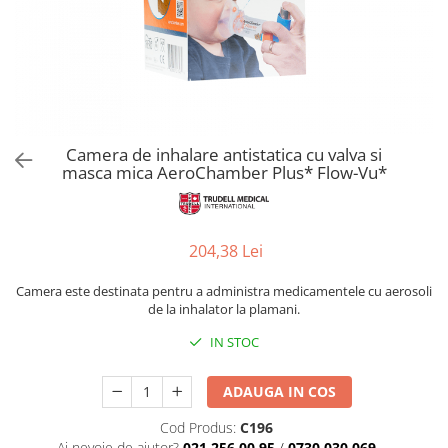
Camera de inhalare antistatica cu valva si
masca mica AeroChamber Plus* Flow-Vu*
204,38 Lei
Camera este destinata pentru a administra medicamentele cu aerosoli
de la inhalator la plamani.
IN STOC
ADAUGA IN COS
Cod Produs:
C196
Ai nevoie de ajutor?
021.256.00.95
/
0730.030.069