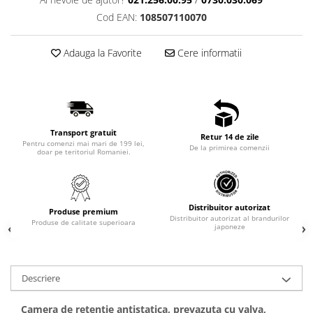
Cod EAN:
108507110070
Adauga la Favorite
Cere informatii
Transport gratuit
Retur 14 de zile
Pentru comenzi mai mari de 199 lei,
De la primirea comenzii
doar pe teritoriul Romaniei.
Distribuitor autorizat
Produse premium
Distribuitor autorizat al brandurilor
Produse de calitate superioara
japoneze
Descriere
Camera de retentie antistatica, prevazuta cu valva,