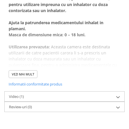
pentru utilizare impreuna cu un inhalator cu doza
contorizata sau un inhalator.
Ajuta la patrunderea medicamentului inhalat in
plamani.
Masca de dimensiune mica: 0 – 18 luni.
Utilizarea prevazuta:
Aceasta camera este destinata
utilizarii de catre pacientii carora li s-a prescris un
inhalator cu doza masurata sau un inhalator cu
pulverizare fina, pentru a administra medicamentele cu
aerosoli de la inhalator la plamani.
VEZI MAI MULT
Beneficiul clinic al camerelor este de a imbunatati
coordonarea inhalarii medicamentelor dvs. Acest lucru
Informatii conformitate produs
este obtinut prin tinerea in mana a medicamentului,
permitand mai mult timp pentru inhalare in timp ce
Video
(1)
particulele mai mari care nu ar ajunge la plamani sunt
Review-uri
(0)
filtrate.
Daca aveti motive de ingrijorare cu privire la utilizarea
camerei sau administrarea medicamentului prin
inhalare, va rugam sa consultati un profesionist din