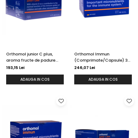
Orthomol junior C plus,
Orthomol Immun
aroma fructe de padure
(Comprimate/Capsule) 30
30x(3 tbl masticabile), 108
portii, 117 g
193,15 Lei
246,07 Lei
g
ADAUGA IN COS
ADAUGA IN COS