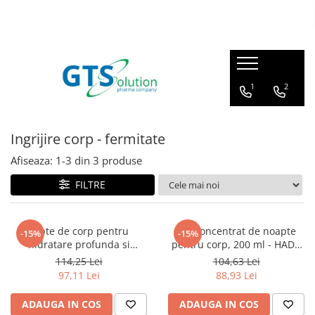
Cosmetice
Produse farmaceutice
Seturi ingrijire
Articulatii, oase, muschi
1
2
Protectie solara
Imunitate, raceala si gripa
Demachiere si curatare fata
Sistem respirator
Ingrijire corp - fermitate
Serum pentru fata
Sanatatea familiei
Afiseaza:
1-
3
din
3
produse
Creme de ochi
Calitatea vietii
Creme de fata
FILTRE
Ingrijire corp - fermitate
Masti pentru fata
Lapte de corp pentru
Ser concentrat de noapte
-15%
-15%
hidratare profunda si
pentru corp, 200 ml - HADA
Cosmetice barbati
netezire, 200 ml HADA LABO
LABO TOKYO
114,25 Lei
104,63 Lei
TOKYO
97,11 Lei
88,93 Lei
ADAUGA IN COS
ADAUGA IN COS