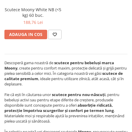
Scutece Moony White NB (<5
kg) 60 buc.
188,76 Lei
ADAUGA IN COS
Descoperă gama noastră de
scutece pentru bebeluși marca
Moony
, create pentru confort maxim, protecție delicată și grijă pentru
pielea sensibilă a celor mici. În categoria noastră vei găsi
scutece de
calitate premium
, ideale pentru utilizare zilnică, atât acasă, cât și în
deplasare.
Fie că ești în căutarea unor
scutece pentru nou-născuți
, pentru
bebeluși activi sau pentru etape diferite de creștere, produsele
disponibile sunt concepute pentru a oferi
absorbție ridicată,
protecție împotriva scurgerilor și confort pe termen lung
.
Materialele moi și respirabile ajută la prevenirea iritațiilor, menținând
pielea uscată și sănătoasă.
În selecția noastră vei descoperi scutecele
Moony
, recunoscute pentru