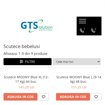
Cosmetice
Produse farmaceutice
Seturi ingrijire
Articulatii, oase, muschi
1
2
Protectie solara
Imunitate, raceala si gripa
Demachiere si curatare fata
Sistem respirator
Scutece bebelusi
Serum pentru fata
Sanatatea familiei
Afiseaza:
1-
9
din
9
produse
Creme de ochi
Calitatea vietii
Creme de fata
FILTRE
Ingrijire corp - fermitate
Masti pentru fata
Scutece MOONY Blue XL (12-
Scutece MOONY Blue L (9-14
17 Kg) 44 buc.
kg) 48 buc.
Cosmetice barbati
145,20 Lei
151,25 Lei
ADAUGA IN COS
ADAUGA IN COS