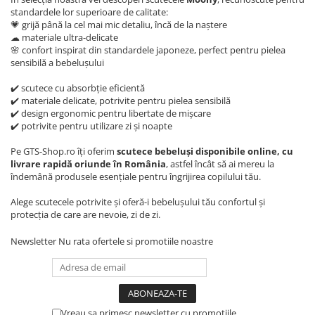
standardele lor superioare de calitate:
💗 grijă până la cel mai mic detaliu, încă de la naștere
☁ materiale ultra-delicate
🌸 confort inspirat din standardele japoneze, perfect pentru pielea
sensibilă a bebelușului
✔️ scutece cu absorbție eficientă
✔️ materiale delicate, potrivite pentru pielea sensibilă
✔️ design ergonomic pentru libertate de mișcare
✔️ potrivite pentru utilizare zi și noapte
Pe GTS-Shop.ro îți oferim
scutece bebeluși disponibile online, cu
livrare rapidă oriunde în România
, astfel încât să ai mereu la
îndemână produsele esențiale pentru îngrijirea copilului tău.
Alege scutecele potrivite și oferă-i bebelușului tău confortul și
protecția de care are nevoie, zi de zi.
Newsletter
Nu rata ofertele si promotiile noastre
Vreau sa primesc newsletter cu promotiile