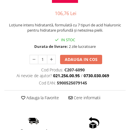
106,76 Lei
Loțiune intens hidratantă, formulată cu 7 tipuri de acid hialuronic
pentru hidratare profundă și netezirea pielii.
IN STOC
Durata de livrare:
2 zile lucratoare
ADAUGA IN COS
Cod Produs:
C207-6090
Ai nevoie de ajutor?
021.256.00.95
/
0730.030.069
Cod EAN:
5900525079145
Adauga la Favorite
Cere informatii