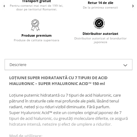
Transport gratuit
Retur 14 de zile
Pentru comenzi mai mari de 199 lei,
De la primirea comenzii
doar pe teritoriul Romaniei.
Distribuitor autorizat
Produse premium
Distribuitor autorizat al brandurilor
Produse de calitate superioara
japoneze
Descriere
LOȚIUNE SUPER HIDRATANTĂ CU 7 TIPURI DE ACID
HIALURONIC – SUPER HYALURONIC ACID™ 150 ml
Loțiune puternic hidratantă cu 7 tipuri de acid hialuronic, care
pătrund în straturile cele mai profunde ale pielii, lăsând tenul
radiant, neted și cu riduri vizibil diminuate. Fără parfum.
Super Hyaluronic Acid™ este un complex original japonez de 7
tipuri de acid hialuronic, cu greutăți moleculare diferite, ce asigură
hidratare intensă, netezire și efect de umplere a ridurilor.
Mod de utilizare: