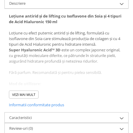
Descriere
Loțiune antirid și de lifting cu Isoflavone din Soia și 4 tipuri
de Acid Hialuronic 150 ml
Loțiune cu efect puternic antirid și de lifting, formulată cu
Isoflavone din Soia care stimulează producția de colagen și cu 4
tipuri de Acid Hialuronic pentru hidratare intensă.
Super Hyaluronic Acid™ 3D
este un complex japonez original,
cu greutăți moleculare diferite, ce pătrunde în straturile pielii,
asigurând hidratare profundă și netezirea ridurilor.
Fără parfum. Recomandată și pentru pielea sensibilă.
Mod de utilizare:
Aplicați o cantitate de loțiune de mărimea unui bob de mazăre pe
fața și gâtul curate. Poate fi folosită și pe timpul zilei, ca bază de
VEZI MAI MULT
machiaj.
Informatii conformitate produs
Ingrediente:
Caracteristici
Aqua, Butylene Glycol, Glycerin, Pentylene Glycol,
Diglycerin, Limnanthes Alba Seed Oil, Sodium Hyaluronate,
Review-uri
(0)
Hydrolyzed Hyaluronic Acid, Sodium Acetylated Hyaluronate,