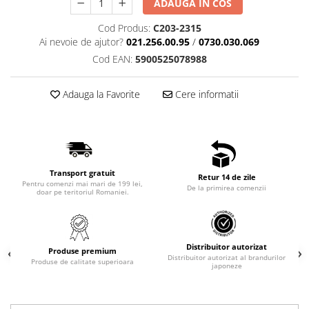
ADAUGA IN COS
Cod Produs:
C203-2315
Ai nevoie de ajutor?
021.256.00.95
/
0730.030.069
Cod EAN:
5900525078988
Adauga la Favorite
Cere informatii
Transport gratuit
Retur 14 de zile
Pentru comenzi mai mari de 199 lei,
De la primirea comenzii
doar pe teritoriul Romaniei.
Distribuitor autorizat
Produse premium
Distribuitor autorizat al brandurilor
Produse de calitate superioara
japoneze