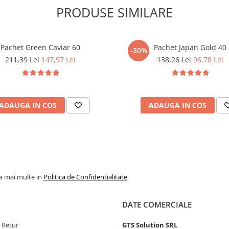
PRODUSE SIMILARE
1,2-Hexanediol, Aloe Barbadensis
Pachet Green Caviar 60
Pachet Japan Gold 40
-30%
olyzed Candida Saitoana Extract,
211,39 Lei
147,97 Lei
138,26 Lei
96,78 Lei
um EDTA, Ethylhexylglycerin,
 Ethylhexylglycerin,
yloctahydronaphthalenesm,
ADAUGA IN COS
ADAUGA IN COS
ubaki) Seed Oil, Coco-
te/Sodium Acryloyldimethyl
ol, Hydrolyzed Rice Protein,
Rice Ferment Filtrate, Fructose,
aryl Alcohol, Butylene Glycol,
la mai multe in
Politica de Confidentialitate
te, Polysorbate 60, Pentylene
exylene Glycol, Tocopherol,
Butyl-4-Hydroxyhydrocinnamate,
DATE COMERCIALE
rin, Phenoxyethanol,
ethyl Acetate, Parfum
e Retur
GTS Solution SRL