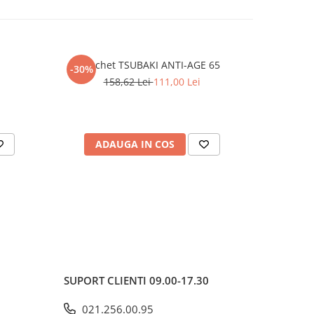
Pachet TSUBAKI ANTI-AGE 65
Pa
-30%
-30%
158,62 Lei
111,00 Lei
2
ADAUGA IN COS
AD
SUPORT CLIENTI
09.00-17.30
021.256.00.95