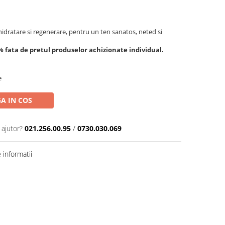
hidratare si regenerare, pentru un ten sanatos, neted si
 fata de pretul produselor achizionate individual.
e
A IN COS
 ajutor?
021.256.00.95
/
0730.030.069
informatii