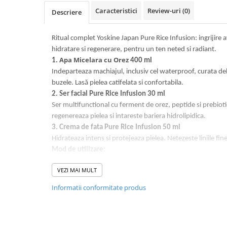
Caracteristici
Review-uri
(0)
Descriere
Ritual complet Yoskine Japan Pure Rice Infusion: ingrijire
hidratare si regenerare, pentru un ten neted si radiant.
Apa Micelara cu Orez
1.
400 ml
Indeparteaza machiajul, inclusiv cel waterproof, curata delic
buzele. Lasă pielea catifelata si confortabila.
2. Ser facial Pure Rice Infusion 30 ml
Ser multifunctional cu ferment de orez, peptide si prebioti
regenereaza pielea si intareste bariera hidrolipidica.
3. Crema de fata Pure Rice Infusion 50 ml
Hidrateaza intens si protejeaza pielea. Netezeste liniile fin
Mod de utilizare:
Demachiant: Aplica pe discheta demachianta si curata de
VEZI MAI MULT
necesita clatire.
Informatii conformitate produs
Ser: Aplica dimineata si seara pe pielea curata a fetei, ga
Crema: Aplica dimineata si seara pe pielea curata a fetei
Rezultat: