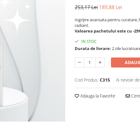
253,17 Lei
189,88 Lei
Ingrijire avansata pentru curatare, 
radiant.
Valoarea pachetului este cu -25%
IN STOC
Durata de livrare:
2 zile lucratoar
ADAUG
Cod Produs:
C315
Ai nevoie de
Adauga la Favorite
Cere 