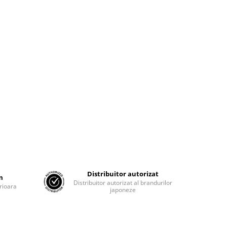
Distribuitor autorizat
m
Distribuitor autorizat al brandurilor
rioara
japoneze