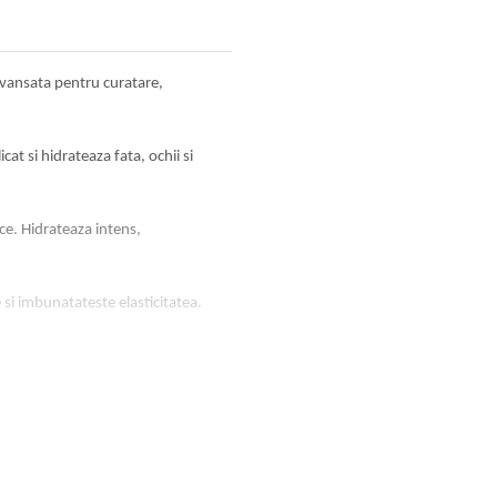
 avansata pentru curatare,
at si hidrateaza fata, ochii si
ce. Hidrateaza intens,
e si imbunatateste elasticitatea.
licat fata, ochii si buzele. Nu
tului si decolteului.
, gatului si decolteului.