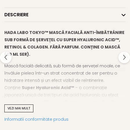
DESCRIERE
HADA LABO TOKYO™ MASCĂ FACIALĂ ANTI-ÎMBĂTRÂNIRE
SUB FORMĂ DE ȘERVEȚEL CU SUPER HYALURONIC ACID™,
RETINOL & COLAGEN. FĂRĂ PARFUM. CONȚINE O MASCĂ
(20 ML SER).
Mască facială delicată, sub formă de șervețel moale, ce
învăluie pielea într-un strat concentrat de ser pentru o
hidratare intensă și un efect vizibil de reîntinerire.
Conține
Super Hyaluronic Acid™
– o combinație
japoneză unică de trei tipuri de acid hialuronic cu efect
intens hidratant,
retinol
și
colagen
, care contribuie la
VEZI MAI MULT
netezirea ridurilor și la îmbunătățirea fermității pielii.
Informatii conformitate produs
Mod de utilizare: