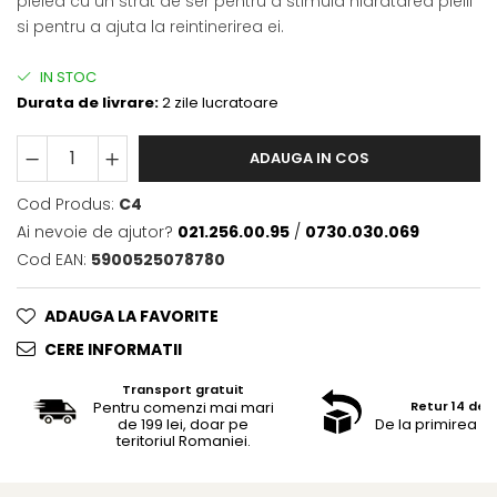
pielea cu un strat de ser pentru a stimula hidratarea pielii
si pentru a ajuta la reintinerirea ei.
IN STOC
Durata de livrare:
2 zile lucratoare
ADAUGA IN COS
Cod Produs:
C4
Ai nevoie de ajutor?
021.256.00.95
/
0730.030.069
Cod EAN:
5900525078780
ADAUGA LA FAVORITE
CERE INFORMATII
Transport gratuit
Pentru comenzi mai mari
Retur 14 de z
de 199 lei, doar pe
De la primirea c
teritoriul Romaniei.