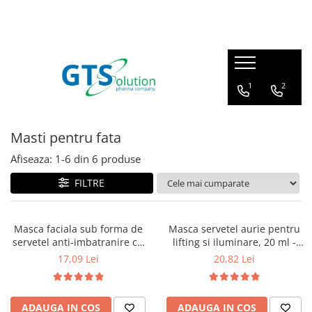
Cosmetice
Produse farmaceutice
Seturi ingrijire
Articulatii, oase, muschi
1
2
Protectie solara
Imunitate, raceala si gripa
Demachiere si curatare fata
Sistem respirator
Masti pentru fata
Serum pentru fata
Sanatatea familiei
Afiseaza:
1-
6
din
6
produse
Creme de ochi
Calitatea vietii
Creme de fata
FILTRE
Ingrijire corp - fermitate
Masti pentru fata
Masca faciala sub forma de
Masca servetel aurie pentru
servetel anti-imbatranire cu
lifting si iluminare, 20 ml -
Cosmetice barbati
super hyaluronic acid retinol
YOSKINE GEISHA
17,09 Lei
20,82 Lei
& colagen, 20 ml - Hada Labo
Tokyo
ADAUGA IN COS
ADAUGA IN COS