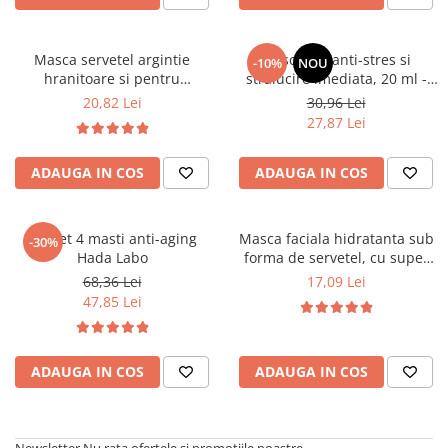
Masca servetel argintie
Masca gel anti-stres si
-10%
NOU
hranitoare si pentru
stralucire imediata, 20 ml -
fermitate, 20 ml - YOSKINE
HADA LABO TOKYO PREMIUM
20,82 Lei
30,96 Lei
GEISHA
27,87 Lei
ADAUGA IN COS
ADAUGA IN COS
Pachet 4 masti anti-aging
Masca faciala hidratanta sub
-30%
Hada Labo
forma de servetel, cu super
hyaluronic acid, 20 ml - Hada
68,36 Lei
17,09 Lei
Labo Tokyo
47,85 Lei
ADAUGA IN COS
ADAUGA IN COS