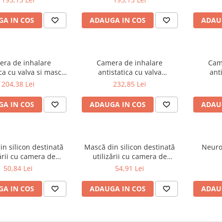
ticabile), 108g
A IN COS
ADAUGA IN COS
ADAU
ra de inhalare
Camera de inhalare
Cam
ica cu valva si masca
antistatica cu valva
ant
eroChamber Plus*
AeroChamber Plus* Flow-Vu*
AeroCha
204,38 Lei
232,85 Lei
Flow-Vu*
- masca pentru adulti de
- masc
dimensiune mare
di
A IN COS
ADAUGA IN COS
ADAU
n silicon destinată
Mască din silicon destinată
Neuro
zării cu camera de
utilizării cu camera de
alare cu valvă
inhalare cu valvă
50,84 Lei
54,91 Lei
hamber. Mască de
Respichamber. Mască de
uni medii: 1 -5 ani
dimensiuni mari: + 5 ani
A IN COS
ADAUGA IN COS
ADAU