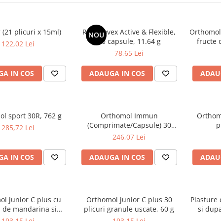
 (21 plicuri x 15ml)
Regenovex Active & Flexible,
Orthomol 
NOU
30 capsule, 11.64 g
fructe 
122,02 Lei
mas
78,65 Lei
A IN COS
ADAUGA IN COS
ADAU
l sport 30R, 762 g
Orthomol Immun
Orthom
(Comprimate/Capsule) 30
p
285,72 Lei
portii, 117 g
246,07 Lei
A IN COS
ADAUGA IN COS
ADAU
l junior C plus cu
Orthomol junior C plus 30
Plasture 
 de mandarina si
plicuri granule uscate, 60 g
si dupa
ocala, 30x(3 tbl
193,15 Lei
193,15 Lei