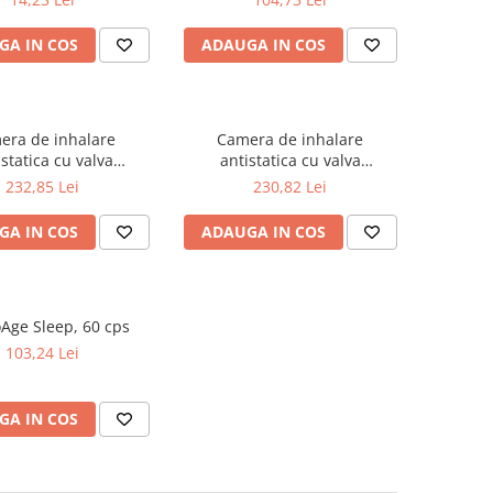
GA IN COS
ADAUGA IN COS
era de inhalare
Camera de inhalare
istatica cu valva
antistatica cu valva
mber Plus* Flow-Vu*
AeroChamber Plus* Flow-Vu*
232,85 Lei
230,82 Lei
a pentru adulti de
- masca de dimensiune medie
mensiune mica
GA IN COS
ADAUGA IN COS
Age Sleep, 60 cps
103,24 Lei
GA IN COS