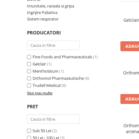
Imunitate, raceala si gripa
Ingrijire Paliativa
Sistem respirator
Gelclair
PRODUCATORI
ADAUG
Fine Foods and Pharmaceuticals
(1)
Gelclair
(1)
Mentholatum
(1)
Orthomo
Orthomol Pharmazeutische
(6)
Trudell Medical
(8)
Vezi mai multe
ADAUG
PRET
Orthomo
Sub 50 Lei
(2)
aroma
port
50 Lei - 100 Lei
(3)