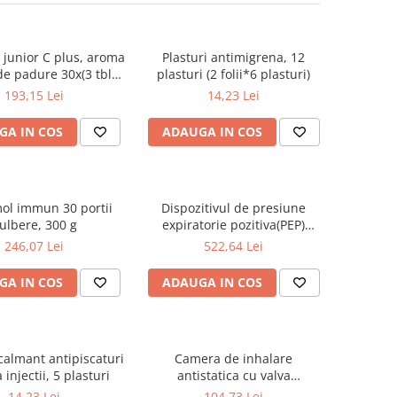
junior C plus, aroma
Plasturi antimigrena, 12
de padure 30x(3 tbl
plasturi (2 folii*6 plasturi)
ticabile), 108 g
193,15 Lei
14,23 Lei
GA IN COS
ADAUGA IN COS
ol immun 30 portii
Dispozitivul de presiune
ulbere, 300 g
expiratorie pozitiva(PEP)
oscilanta Aerobika
246,07 Lei
522,64 Lei
GA IN COS
ADAUGA IN COS
calmant antipiscaturi
Camera de inhalare
 injectii, 5 plasturi
antistatica cu valva
AeroChamber Plus Flow-Vu
14,23 Lei
104,73 Lei