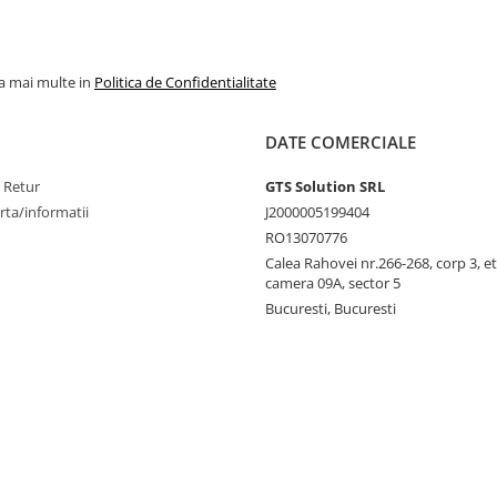
la mai multe in
Politica de Confidentialitate
DATE COMERCIALE
e Retur
GTS Solution SRL
rta/informatii
J2000005199404
RO13070776
Calea Rahovei nr.266-268, corp 3, et
camera 09A, sector 5
Bucuresti, Bucuresti