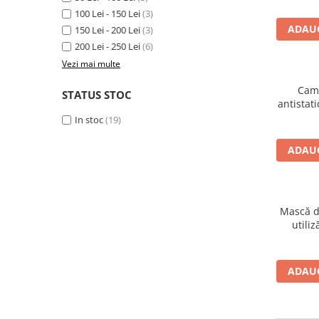
mas
100 Lei - 150 Lei
(3)
ADAUG
150 Lei - 200 Lei
(3)
200 Lei - 250 Lei
(6)
Vezi mai multe
Came
STATUS STOC
antistat
mica A
In stoc
(19)
ADAUG
Mască di
utili
inh
Respic
dimensi
ADAUG