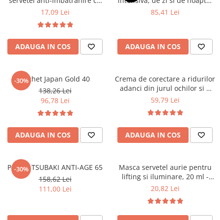
servetel anti-imbatranire cu
intensiva, de zi si de noapte,
super hyaluronic acid retinol
30 ml - HADA LABO TOKYO
17,09 Lei
85,41 Lei
& colagen, 20 ml - Hada Labo
LIFT
Tokyo
ADAUGA IN COS
ADAUGA IN COS
Pachet Japan Gold 40
Crema de corectare a ridurilor
-30%
adanci din jurul ochilor si a
138,26 Lei
gurii, de zi si de noapte , 15
59,79 Lei
96,78 Lei
ml- Hada Labo Tokyo
ADAUGA IN COS
ADAUGA IN COS
Pachet TSUBAKI ANTI-AGE 65
Masca servetel aurie pentru
-30%
lifting si iluminare, 20 ml -
158,62 Lei
YOSKINE GEISHA
20,82 Lei
111,00 Lei