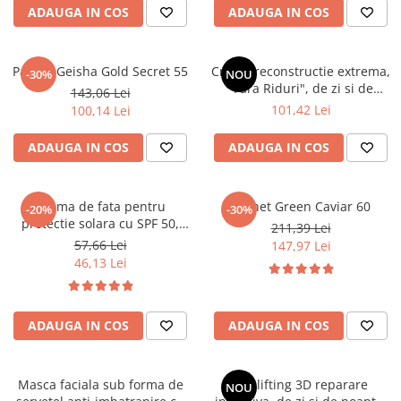
ADAUGA IN COS
ADAUGA IN COS
Pachet Geisha Gold Secret 55
Crema reconstructie extrema,
-30%
NOU
"Fara Riduri", de zi si de
143,06 Lei
noapte, 50 ml - HADA LABO
101,42 Lei
100,14 Lei
TOKYO LIFT
ADAUGA IN COS
ADAUGA IN COS
Crema de fata pentru
Pachet Green Caviar 60
-20%
-30%
protectie solara cu SPF 50,
211,39 Lei
hidratanta, rezistenta la apa,
57,66 Lei
147,97 Lei
50 ml - Hada Labo Tokyo
46,13 Lei
ADAUGA IN COS
ADAUGA IN COS
Masca faciala sub forma de
Ser lifting 3D reparare
NOU