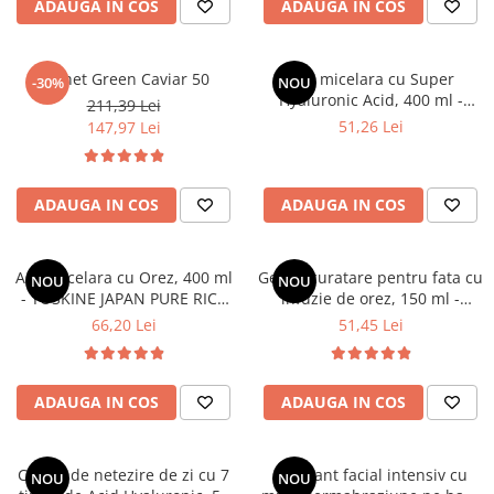
ADAUGA IN COS
ADAUGA IN COS
Pachet Green Caviar 50
Apa micelara cu Super
-30%
NOU
Hyaluronic Acid, 400 ml -
211,39 Lei
HADA LABO TOKYO
51,26 Lei
147,97 Lei
ADAUGA IN COS
ADAUGA IN COS
Apa Micelara cu Orez, 400 ml
Gel de curatare pentru fata cu
NOU
NOU
- YOSKINE JAPAN PURE RICE
infuzie de orez, 150 ml -
INFUSION
YOSKINE JAPAN PURE RICE
66,20 Lei
51,45 Lei
INFUSION
ADAUGA IN COS
ADAUGA IN COS
Crema de netezire de zi cu 7
Exfoliant facial intensiv cu
NOU
NOU