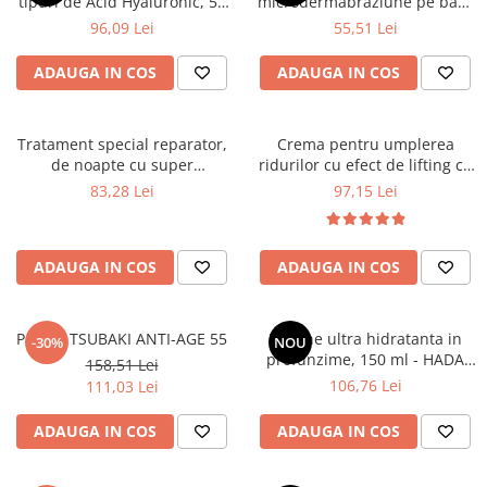
tipuri de Acid Hyaluronic, 50
microdermabraziune pe baza
ml - HADA LABO TOKYO
de orez,75 ml - YOSKINE
96,09 Lei
55,51 Lei
PREMIUM
JAPAN PURE RICE INFUSION
ADAUGA IN COS
ADAUGA IN COS
Tratament special reparator,
Crema pentru umplerea
de noapte cu super
ridurilor cu efect de lifting cu
hyaluronic acid si
caviar verde 60+ de zi si de
83,28 Lei
97,15 Lei
tetrapeptida-5, 50 ml - Hada
noapte, 50 ml - YOSKINE
Labo Tokyo
OKINAWA GREEN CAVIAR
ADAUGA IN COS
ADAUGA IN COS
Pachet TSUBAKI ANTI-AGE 55
Lotiune ultra hidratanta in
-30%
NOU
profunzime, 150 ml - HADA
158,51 Lei
LABO TOKYO PREMIUM
106,76 Lei
111,03 Lei
ADAUGA IN COS
ADAUGA IN COS