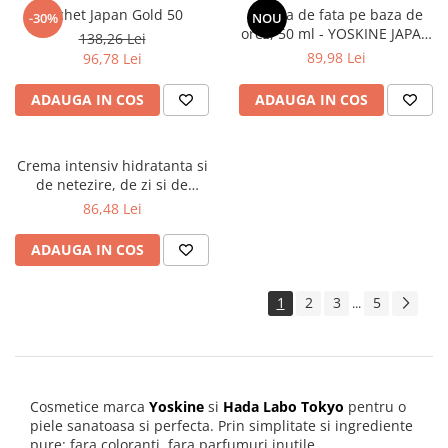
Pachet Japan Gold 50
Crema de fata pe baza de
-30%
NOU
orez, 50 ml - YOSKINE JAPAN
138,26 Lei
PURE RICE INFUSION
89,98 Lei
96,78 Lei
ADAUGA IN COS
ADAUGA IN COS
Crema intensiv hidratanta si
de netezire, de zi si de
noapte, cu super hyaluronic
86,48 Lei
acid, 50 ml - Hada Labo Tokyo
ADAUGA IN COS
1
2
3
5
...
Cosmetice marca
Yoskine
si
Hada Labo Tokyo
pentru o
piele sanatoasa si perfecta. Prin simplitate si ingrediente
pure: fara coloranti, fara parfumuri inutile.