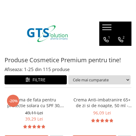
Cosmetice
Produse farmaceutice
Seturi ingrijire
Articulatii, oase, muschi
1
2
Protectie solara
Imunitate, raceala si gripa
Demachiere si curatare fata
Sistem respirator
Produse Cosmetice Premium pentru tine!
Serum pentru fata
Sanatatea familiei
Afiseaza:
1-
25
din
115
produse
Creme de ochi
Calitatea vietii
Creme de fata
FILTRE
Ingrijire corp - fermitate
Masti pentru fata
Crema de fata pentru
Crema Anti-imbatranire 65+
-20%
protectie solara cu SPF 30,
de zi si de noapte, 50 ml -
Cosmetice barbati
hidratanta, rezistenta la apa,
YOSKINE TSUBAKI ANTI-AGE
49,11 Lei
96,09 Lei
50 ml - Hada Labo Tokyo
39,29 Lei