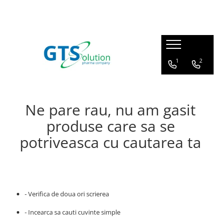
Cosmetice
Produse farmaceutice
Seturi ingrijire
Articulatii, oase, muschi
1
2
Protectie solara
Imunitate, raceala si gripa
Demachiere si curatare fata
Sistem respirator
Serum pentru fata
Sanatatea familiei
Ne pare rau, nu am gasit
Creme de ochi
Calitatea vietii
produse care sa se
Creme de fata
potriveasca cu cautarea ta
Ingrijire corp - fermitate
Masti pentru fata
Cosmetice barbati
- Verifica de doua ori scrierea
- Incearca sa cauti cuvinte simple