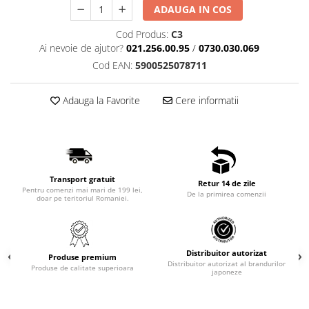
ADAUGA IN COS
Cod Produs:
C3
Ai nevoie de ajutor?
021.256.00.95
/
0730.030.069
Cod EAN:
5900525078711
Adauga la Favorite
Cere informatii
Transport gratuit
Retur 14 de zile
Pentru comenzi mai mari de 199 lei,
De la primirea comenzii
doar pe teritoriul Romaniei.
Distribuitor autorizat
Produse premium
Distribuitor autorizat al brandurilor
Produse de calitate superioara
japoneze