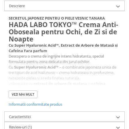
Descriere
SECRETUL JAPONEZ PENTRU O PIELE VESNIC TANARA
HADA LABO TOKYO™ Crema Anti-
Oboseala pentru Ochi, de Zi si de
Noapte
Cu Super Hyaluronic Acid™, Extract de Arbore de Matasă si
Cafeina Fara parfum
Descopera o crema de ingrijire intens hidratanta, special
formulata pentru zona delicata din jurul ochilor.
Cu
Super Hyaluronic Acid™
– o combinatie japoneza unica de
trei tipuri de acid hialuronic – crema hidrateaza in profunzime,
netezeste pielea si ii reda finetea naturala.
Imbogatita cu
extract de arbore de matasa
si
cafeina
,
formula contribuie la reducerea vizibila a ridurilor fine, a
cearcanelor si a semnelor de oboseala, lasand privirea mai
VEZI MAI MULT
luminoasa si odihnita.
Informatii conformitate produs
Mod de utilizare:
Aplicati in fiecare dimineata si seara o cantitate mica de crema pe
pielea curata din jurul ochilor si masati delicat pana la absorbtie
Caracteristici
completa.
Review-uri
(1)
Pentru rezultate optime, utilizati impreuna cu: