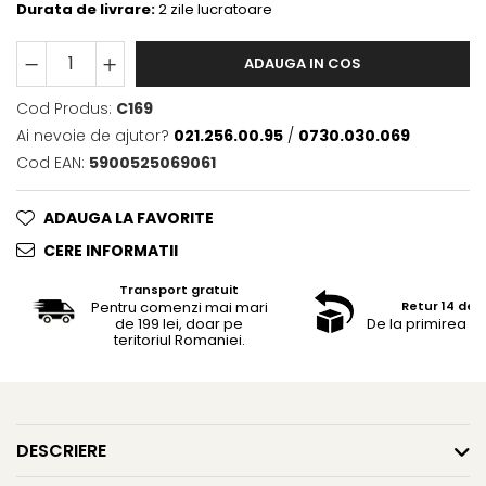
Durata de livrare:
2 zile lucratoare
ADAUGA IN COS
Cod Produs:
C169
Ai nevoie de ajutor?
021.256.00.95
/
0730.030.069
Cod EAN:
5900525069061
ADAUGA LA FAVORITE
CERE INFORMATII
Transport gratuit
Pentru comenzi mai mari
Retur 14 de z
de 199 lei, doar pe
De la primirea c
teritoriul Romaniei.
DESCRIERE