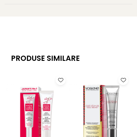
pielea si uniformizeaza culoarea acesteia. Are
proprietati puternic regenerante si de fermitate.
CAFFEINE LIFT
- Cafeina, combinata cu indigo salbatic,
elimina semnele de oboseala precum si cearcanele si
pungile de sub ochi.
YOSKINE BIO COLAGEN – ALGE KOMBU
(in japoneza,
Kombu inseamna „fericire”) - sunt terapii antirid intensive,
PRODUSE SIMILARE
bazate pe tehnologia japoneza de ultima generatie In-Yo
si pe colagenul marin natural.
Tehnologia IN-YO
IN-YO inseamna in japoneza Yin si Yang - două forte
opuse care asigura un flux constant de energie si
armonie in natura. Expertii din echipa de cercetare si
dezvoltare Yoskine, in colaborare cu laboratoarele din
Japonia, au dezvoltat tehnologia inovatoare IN-YO, care
actioneaza la nivelul pielii pe 2 niveluri. In primul rand,