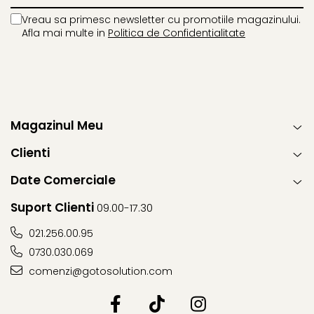
Chlorphenesin, Disodium EDTA, Phenoxyethanol,
Vreau sa primesc newsletter cu promotiile magazinului.
Tocopherol, Calcium Gluconate, Ethylhexylglycerin.
Afla mai multe in
Politica de Confidentialitate
A se utiliza de preferință înainte de data
inscripționată pe ambalaj: 31.03.2028
Magazinul Meu
Clienti
Date Comerciale
Suport Clienti
09.00-17.30
021.256.00.95
0730.030.069
comenzi@gotosolution.com