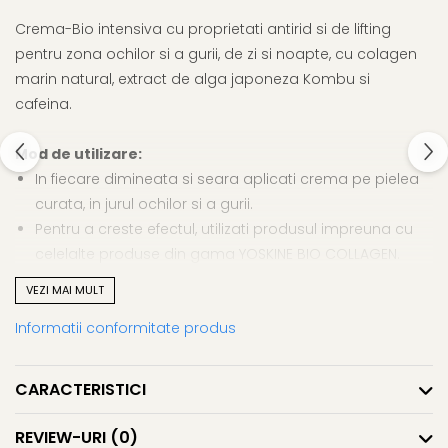
Crema-Bio intensiva cu proprietati antirid si de lifting
pentru zona ochilor si a gurii, de zi si noapte, cu colagen
marin natural, extract de alga japoneza Kombu si
cafeina.
Mod de utilizare:
In fiecare dimineata si seara aplicati crema pe pielea
curata, in jurul ochilor si a gurii.
Pentru a creste efectul, utilizati produsul impreuna cu
celelalte produse din gama YOSKINE BIO COLLAGEN.
VEZI MAI MULT
Ingrediente active:
Informatii conformitate produs
COLAGEN MARIN REPARATOR
– Colagen marin 100%
natural, care reduce chair si adancimea celor mai
pronuntate riduri.
CARACTERISTICI
ALGA JAPONEZA KOMBU
- Extractul de alge marine
japoneze Kombu (Laminaria Japonica) hidrateaza
REVIEW-URI
(0)