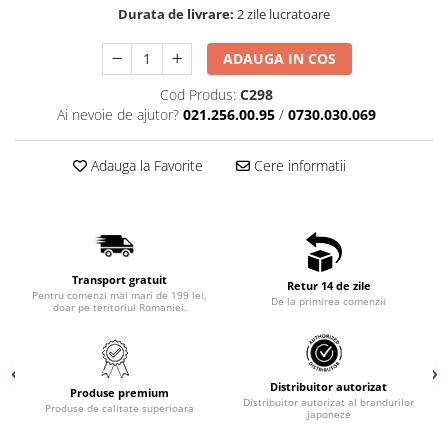
Durata de livrare:
2 zile lucratoare
ADAUGA IN COS
Cod Produs:
C298
Ai nevoie de ajutor?
021.256.00.95
/
0730.030.069
Adauga la Favorite
Cere informatii
Transport gratuit
Retur 14 de zile
Pentru comenzi mai mari de 199 lei,
De la primirea comenzii
doar pe teritoriul Romaniei.
Distribuitor autorizat
Produse premium
Distribuitor autorizat al brandurilor
Produse de calitate superioara
japoneze