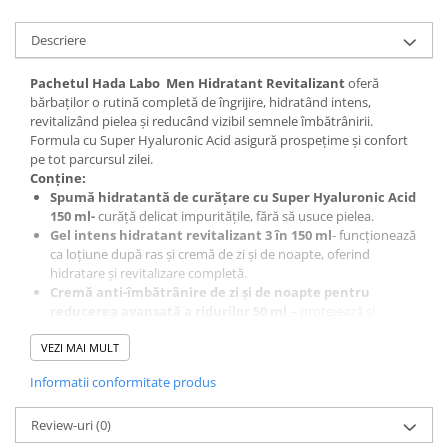
Descriere
Pachetul Hada Labo Men Hidratant Revitalizant
oferă
bărbaților o rutină completă de îngrijire, hidratând intens,
revitalizând pielea și reducând vizibil semnele îmbătrânirii.
Formula cu Super Hyaluronic Acid asigură prospețime și confort
pe tot parcursul zilei.
Conține:
Spumă hidratantă de curățare cu Super Hyaluronic Acid
150 ml-
curăță delicat impuritățile, fără să usuce pielea.
Gel intens hidratant revitalizant 3 în 150 ml
- funcționează
ca loțiune după ras și cremă de zi și de noapte, oferind
hidratare și revitalizare completă.
Cremă anti-îmbătrânire de zi și de noapte pentru
reducerea avansată a ridurilor 50 ml
– protejează și
regenerează pielea, menținând-o fermă și revitalizată.
Recomandată și pentru pielea sensibilă.
VEZI MAI MULT
Ingrediente
Informatii conformitate produs
Spumă hidratantă de curățare cu Super Hyaluronic Acid:
Aqua, Glycerin, Sodium Cocoyl Glycinate, Butylene Glycol,
Hydroxypropyl Starch Phosphate, Sodium C14-16 Olefin
Review-uri
(0)
Sulfonate, Cocamidopropyl Betaine, Decyl Glucoside, Citric Acid,