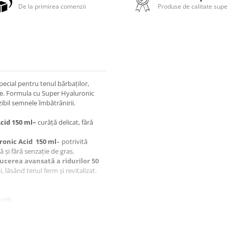
De la primirea comenzii
Produse de calitate supe
pecial pentru tenul bărbaților,
ire. Formula cu Super Hyaluronic
zibil semnele îmbătrânirii.
cid 150 ml–
curăță delicat, fără
ronic Acid 150 ml
– potrivită
ă și fără senzație de gras.
ucerea avansată a ridurilor 50
, lăsând tenul ferm și revitalizat.
cid:
, Hydroxypropyl Starch
yl Betaine, Decyl Glucoside,