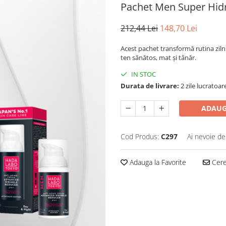
Pachet Men Super Hid
212,44 Lei
148,70 Lei
Acest pachet transformă rutina zilni
ten sănătos, mat și tânăr.
IN STOC
Durata de livrare:
2 zile lucratoar
ADAUG
Cod Produs:
C297
Ai nevoie de
Adauga la Favorite
Cere 