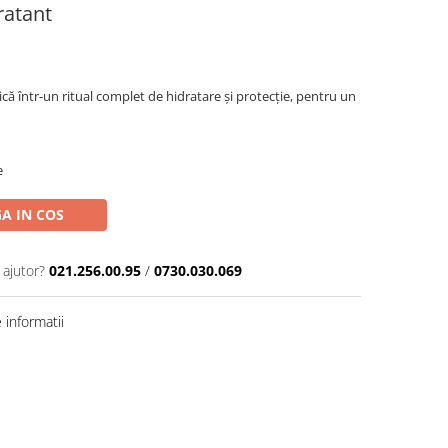
ratant
că într-un ritual complet de hidratare și protecție, pentru un
e
A IN COS
 ajutor?
021.256.00.95
/
0730.030.069
informatii