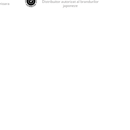
Distribuitor autorizat al brandurilor
rioara
japoneze