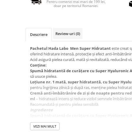
Pentru comenzi mai mari de 199 lei,
doar pe teritoriul Romaniei.
Review-uri
(0)
Descriere
Pachetul Hada Labo Men Super Hidratant
este creat s
oferind hidratare intensă, protecție și efect anti-îmbătrân
Acid asigură pielea curată, mată și revitalizată, reducând vi
Conține:
Spumă hidratantă de curățare cu Super Hyaluronic A
să usuce pielea.
Loțiune nr. 1 mată, super hidratantă, cu Super Hyalu
pentru îngrijirea zilnică și după ras, menține pielea hidratat
Cremă anti-îmbătrânire de zi și de noapte pentru red
ml
– hidratează intens și reduce vizibil semnele îmbătrânirii
Recomandată și pentru pielea sensibilă.
Ingrediente
Spumă hidratantă de curățare cu Super Hyaluronic A
Aqua, Glycerin, Sodium Cocoyl Glycinate, Butylene Glycol
Phosphate, Sodium C14-16 Olefin Sulfonate, Cocamidoprop
VEZI MAI MULT