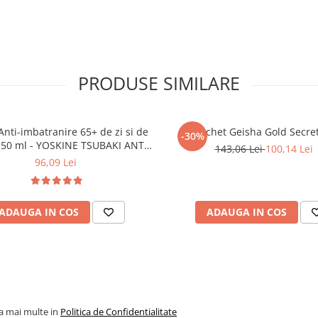
Stearoyl Glutamate, Glyceryl
ltrimonium Hyaluronate, Sodium
um Chloride, Hydroxypropyl
xyethanol.
PRODUSE SIMILARE
ronic Acid:
ol, Sodium Hyaluronate,
e, Diglycerin, PPG-10 Methyl
um EDTA, Phenoxyethanol.
nti-imbatranire 65+ de zi si de
Pachet Geisha Gold Secre
-30%
 50 ml - YOSKINE TSUBAKI ANTI-
143,06 Lei
100,14 Lei
AGE
96,09 Lei
ucerea avansată a ridurilor
:
ide, Simmondsia Chinensis Seed
Methyl Glucose Ether, Behenyl
orbitan Stearate, Limnanthes Alba
ADAUGA IN COS
ADAUGA IN COS
luronic Acid, Sodium
 Oil, Beta-Carotene, Hydrolyzed
royl Glutamate,
erol, Retinyl Palmitate, Thioctic
enoxyethanol, Sodium Hydroxide,
la mai multe in
Politica de Confidentialitate