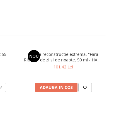
t 55
Crema reconstructie extrema, "Fara
Crema de 
NOU
-20%
Riduri", de zi si de noapte, 50 ml - HADA
cu SPF 50, 
LABO TOKYO LIFT
50
101,42 Lei
ADAUGA IN COS
AD