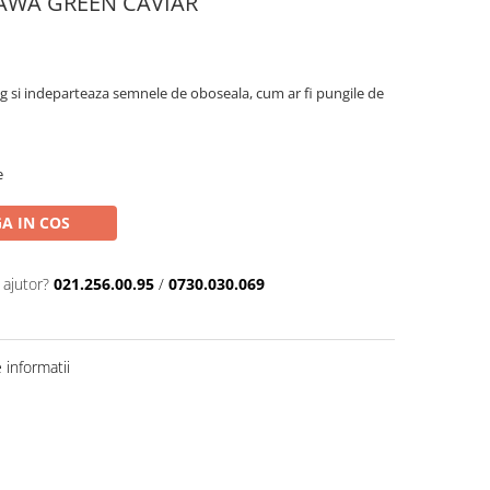
NAWA GREEN CAVIAR
ing si indeparteaza semnele de oboseala, cum ar fi pungile de
e
A IN COS
 ajutor?
021.256.00.95
/
0730.030.069
informatii