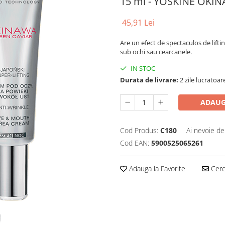
15 ml - YOSKINE OKI
45,91 Lei
Are un efect de spectaculos de lift
sub ochi sau cearcanele.
IN STOC
Durata de livrare:
2 zile lucratoar
ADAUG
Cod Produs:
C180
Ai nevoie de
Cod EAN:
5900525065261
Adauga la Favorite
Cere 