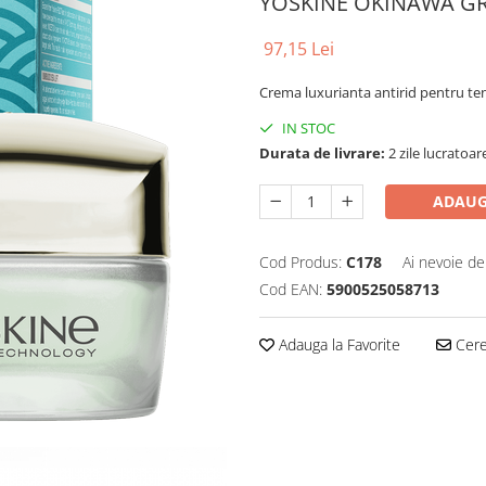
YOSKINE OKINAWA G
97,15 Lei
Crema luxurianta antirid pentru te
IN STOC
Durata de livrare:
2 zile lucratoar
ADAUG
Cod Produs:
C178
Ai nevoie de
Cod EAN:
5900525058713
Adauga la Favorite
Cere 