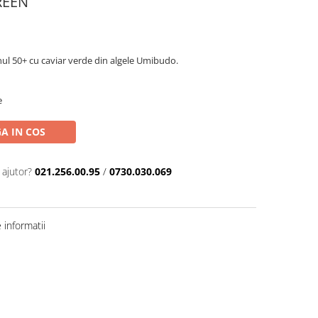
REEN
nul 50+ cu caviar verde din algele Umibudo.
e
A IN COS
 ajutor?
021.256.00.95
/
0730.030.069
informatii