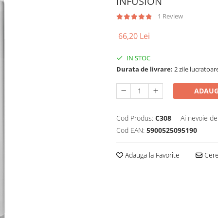
INFUSION
1 Review
66,20 Lei
IN STOC
Durata de livrare:
2 zile lucratoar
ADAUG
Cod Produs:
C308
Ai nevoie de
Cod EAN:
5900525095190
Adauga la Favorite
Cere 