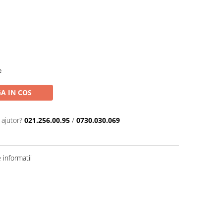
e
A IN COS
 ajutor?
021.256.00.95
/
0730.030.069
informatii