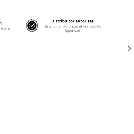
Distribuitor autorizat
m
Distribuitor autorizat al brandurilor
rioara
japoneze