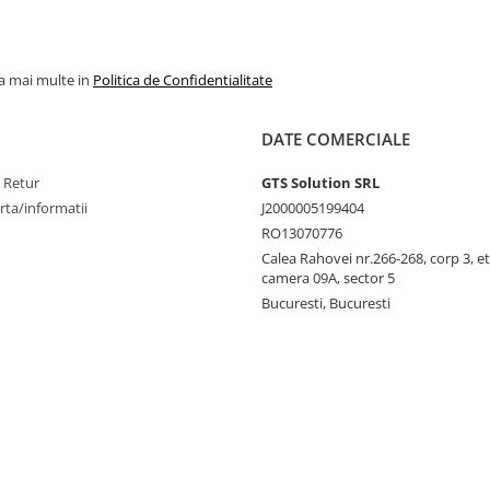
la mai multe in
Politica de Confidentialitate
DATE COMERCIALE
e Retur
GTS Solution SRL
rta/informatii
J2000005199404
RO13070776
Calea Rahovei nr.266-268, corp 3, et
camera 09A, sector 5
Bucuresti, Bucuresti