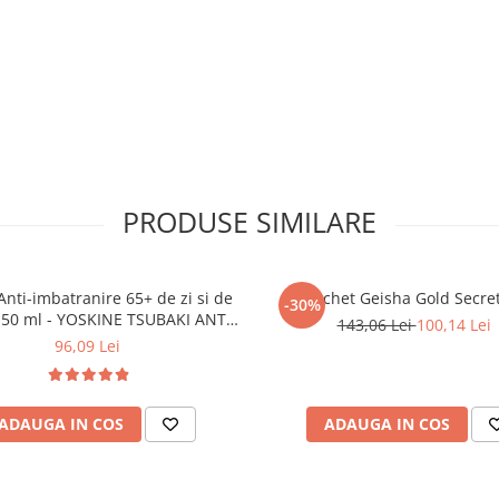
at fața, ochii și buzele.
es, Glycerin, 1,2-Hexanediol, Aloe
iltrate, Hydrolyzed Candida
sorbate 20, Disodium EDTA,
ol.
PRODUSE SIMILARE
ată pe ambalaj: 31.10.2028
nti-imbatranire 65+ de zi si de
Pachet Geisha Gold Secre
-30%
 50 ml - YOSKINE TSUBAKI ANTI-
143,06 Lei
100,14 Lei
AGE
96,09 Lei
ADAUGA IN COS
ADAUGA IN COS