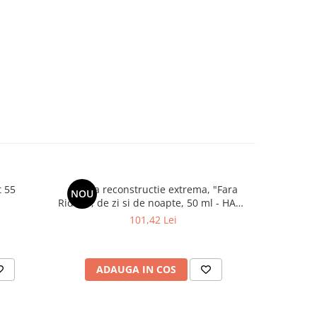
t 55
Crema reconstructie extrema, "Fara
Crema de 
NOU
-20%
Riduri", de zi si de noapte, 50 ml - HADA
cu SPF 50, 
LABO TOKYO LIFT
50
101,42 Lei
ADAUGA IN COS
AD