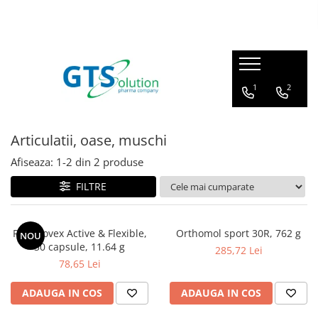
Cosmetice
Produse farmaceutice
Seturi ingrijire
Articulatii, oase, muschi
1
2
Protectie solara
Imunitate, raceala si gripa
Demachiere si curatare fata
Sistem respirator
Articulatii, oase, muschi
Serum pentru fata
Sanatatea familiei
Afiseaza:
1-
2
din
2
produse
Creme de ochi
Calitatea vietii
Creme de fata
FILTRE
Ingrijire corp - fermitate
Masti pentru fata
Regenovex Active & Flexible,
Orthomol sport 30R, 762 g
NOU
30 capsule, 11.64 g
285,72 Lei
Cosmetice barbati
78,65 Lei
ADAUGA IN COS
ADAUGA IN COS